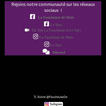
Rejoins notre communauté sur les réseaux
sociaux !

La Faucheuse de Mots

Le Styx

Tik Tok La Faucheuse et Le Styx

La Faucheuse de Mots

Le Styx

Discord