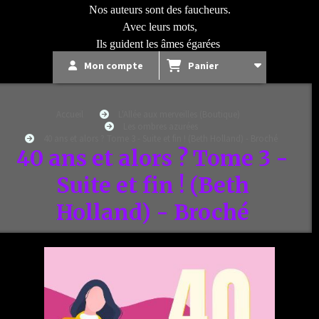
Nos auteurs sont des faucheurs.
Avec leurs mots,
Ils guident les âmes égarées
Mon compte
Panier
Accueil
L'Allée aux merveilles (Boutique)
Les ombres azurées
40 ans et alors ? Tome 3 - Suite et fin ! (Beth Holland) - Broché
40 ans et alors ? Tome 3 -
Suite et fin ! (Beth
Holland) - Broché