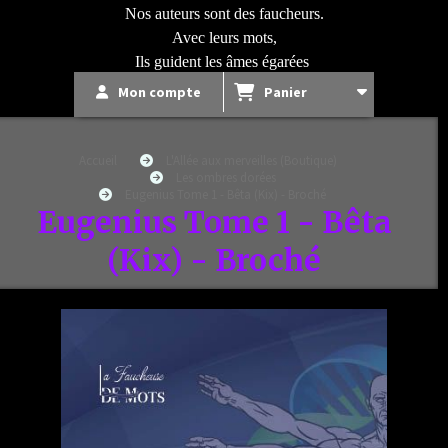
Nos auteurs sont des faucheurs.
Avec leurs mots,
Ils guident les âmes égarées
Mon compte
Panier
Accueil
L'Allée aux merveilles (Boutique)
Les ombres dorées
Eugenius Tome 1 - Bêta (Kix) - Broché
Eugenius Tome 1 - Bêta
(Kix) - Broché