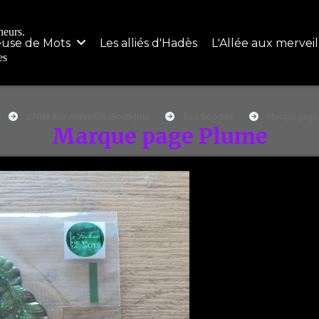
heurs.
euse de Mots
Les alliés d'Hadès
L'Allée aux mervei
ées
L'Allée aux merveilles (Boutique)
Nos Goodies
Marque page
Marque page Plume