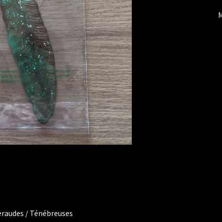
M
meraudes / Ténébreuses