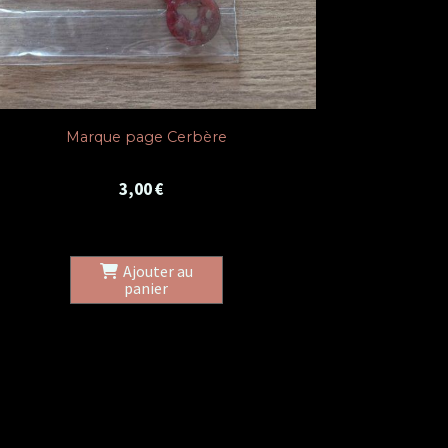
Boucle d'oreille Cerbère
3,00
€
Ajouter au
panier