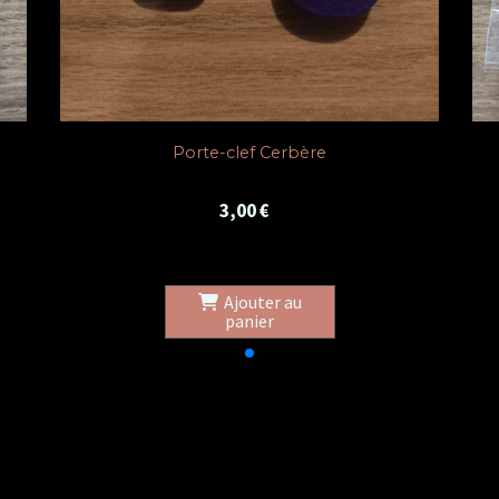
Jeton de Charon
3,00
€
Ajouter au
panier