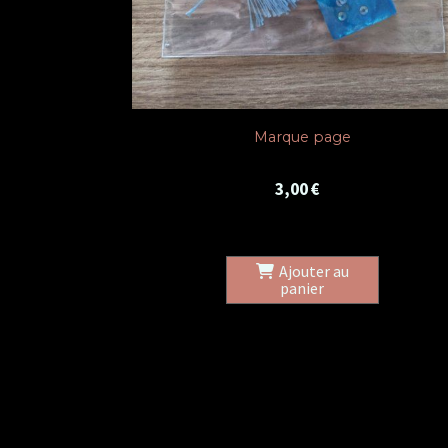
e
Marque page Cerbère
3,00
€
Ajouter au
panier