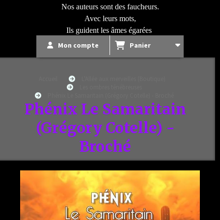
Nos auteurs sont des faucheurs.
Avec leurs mots,
Ils guident les âmes égarées
Mon compte
Panier
Accueil
L'Allée aux merveilles (Boutique)
Les ombres ténébreuses
Phénix Le Samaritain (Grégory Cotelle) - Broché
Phénix Le Samaritain
(Grégory Cotelle) -
Broché